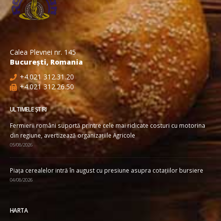
Calea Plevnei nr. 145
București, Romania
+4.021 312.31.20
+4.021 312.26.50
ULTIMELE ȘTIRI
Fermierii români suportă printre cele mai ridicate costuri cu motorina
din regiune, avertizează organizațiile Agricole
05/08/2026
Piața cerealelor intră în august cu presiune asupra cotațiilor bursiere
04/08/2026
HARTA