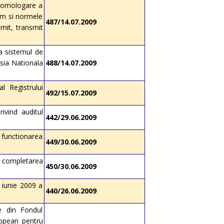
si omologare a
cum si normele
487/14.07.2009
emit, transmit
la sistemul de
sia Nationala
488/14.07.2009
l Registrului
492/15.07.2009
vind auditul
442/29.06.2009
 functionarea
449/30.06.2009
i completarea
450/30.06.2009
0 iunie 2009 a
440/26.06.2009
e din Fondul
ropean pentru