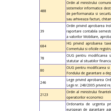
Ordin al ministrului comunic
sistemelor informatice dest
488
de performanata si securita
sau arhiveaza facturi, chitan
Ordin privind aprobarea Inst
39
raportare contabila semestr
a valorilor Mobiliare, aprob
HG privind aprobarea taxel
684
Comertului si oficiile regist
OUG pentru modificarea si
78
statutar al situatiilor financ
OUG pentru modificarea si c
80
Fondului de garantare a dep
Lege privind aprobarea Ord
246
Legii nr. 248/2005 privind reg
Ordin al ministrului finant
2123
operatorilor economici
Ordonanta de urgenta pri
european de garantare agr