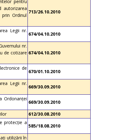
entelor pentru
d autorizarea
713/26.10.2010
 prin Ordinul
ea Legii nr.
674/04.10.2010
Guvernului nr.
iu de cotizare
674/04.10.2010
lectronice de
670/01.10.2010
ea Legii nr.
669/30.09.2010
a Ordonanţei
669/30.09.2010
ilor
612/30.08.2010
de protecţie a
585/18.08.2010
 utilizării în