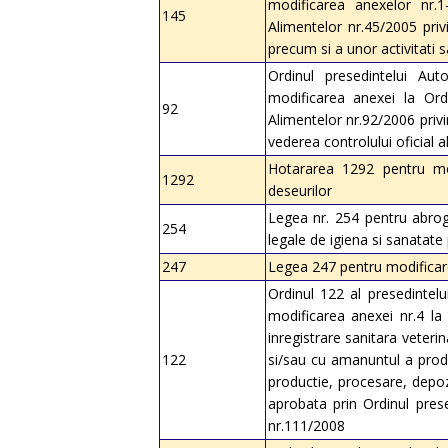
modificarea anexelor nr.1-
145
Alimentelor nr.45/2005 priv
precum si a unor activitati s
Ordinul presedintelui Aut
modificarea anexei la Ordi
92
Alimentelor nr.92/2006 privi
vederea controlului oficial 
Hotararea 1292 pentru mod
1292
deseurilor
Legea nr. 254 pentru abroga
254
legale de igiena si sanatate 
247
Legea 247 pentru modificare
Ordinul 122 al presedintelu
modificarea anexei nr.4 la
inregistrare sanitara veteri
122
si/sau cu amanuntul a produ
productie, procesare, depoz
aprobata prin Ordinul prese
nr.111/2008