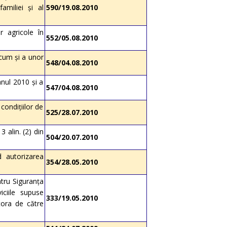
amiliei şi al
590/19.08.2010
r agricole în
552/05.08.2010
ecum şi a unor
548/04.08.2010
nul 2010 şi a
547/04.08.2010
condiţiilor de
525/28.07.2010
 alin. (2) din
504/20.07.2010
d autorizarea
354/28.05.2010
ntru Siguranţa
iciile supuse
333/19.05.2010
tora de către