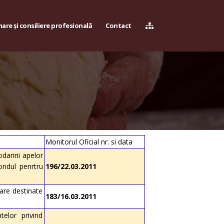
are și consiliere profesională
Contact
Monitorul Oficial nr. si data
daririi apelor
ondul penrtru
196/22.03.2011
are destinate
183/16.03.2011
telor privind