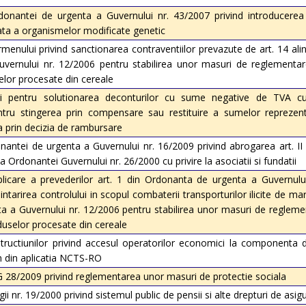
nantei de urgenta a Guvernului nr. 43/2007 privind introducerea 
ata a organismelor modificate genetic
nului privind sanctionarea contraventiilor prevazute de art. 14 alin. (
ernului nr. 12/2006 pentru stabilirea unor masuri de reglementar
selor procesate din cereale
ri pentru solutionarea deconturilor cu sume negative de TVA c
tru stingerea prin compensare sau restituire a sumelor reprezen
 prin decizia de rambursare
ntei de urgenta a Guvernului nr. 16/2009 privind abrogarea art. II 
Ordonantei Guvernului nr. 26/2000 cu privire la asociatii si fundatii
licare a prevederilor art. 1 din Ordonanta de urgenta a Guvernulu
ntarirea controlului in scopul combaterii transporturilor ilicite de marf
 a Guvernului nr. 12/2006 pentru stabilirea unor masuri de reglemen
oduselor procesate din cereale
tructiunilor privind accesul operatorilor economici la componenta 
n din aplicatia NCTS-RO
28/2009 privind reglementarea unor masuri de protectie sociala
 nr. 19/2000 privind sistemul public de pensii si alte drepturi de asigu