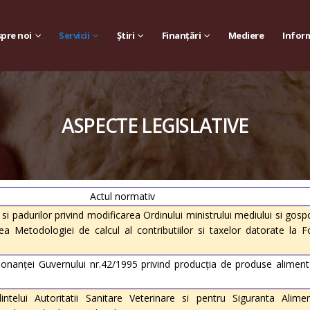
pre noi
Servicii
Știri
Finanțări
Mediere
Inform
ASPECTE LEGISLATIVE
Actul normativ
 si padurilor privind modificarea Ordinului ministrului mediului si gospo
a Metodologiei de calcul al contributiilor si taxelor datorate la F
nanţei Guvernului nr.42/1995 privind producţia de produse aliment
ntelui Autoritatii Sanitare Veterinare si pentru Siguranta Alimen