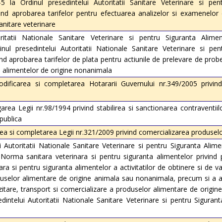
5 la Ordinul presedintelui Autoritatii Sanitare Veterinare si pen
ind aprobarea tarifelor pentru efectuarea analizelor si examenelor 
anitare veterinare
oritatii Nationale Sanitare Veterinare si pentru Siguranta Alime
nul presedintelui Autoritatii Nationale Sanitare Veterinare si pen
nd aprobarea tarifelor de plata pentru actiunile de prelevare de prob
al alimentelor de origine nonanimala
ificarea si completarea Hotararii Guvernului nr.349/2005 privin
rea Legii nr.98/1994 privind stabilirea si sanctionarea contraventii
publica
a si completarea Legii nr.321/2009 privind comercializarea produsel
i Autoritatii Nationale Sanitare Veterinare si pentru Siguranta Alim
 Norma sanitara veterinara si pentru siguranta alimentelor privind
nara si pentru siguranta alimentelor a activitatilor de obtinere si de v
selor alimentare de origine animala sau nonanimala, precum si a act
itare, transport si comercializare a produselor alimentare de origin
dintelui Autoritatii Nationale Sanitare Veterinare si pentru Siguran