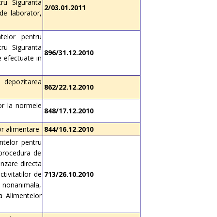
tru Siguranta
2/03.01.2011
de laborator,
ntelor pentru
tru Siguranta
896/31.12.2010
e efectuate in
d depozitarea
862/22.12.2010
lor la normele
848/17.12.2010
or alimentare
844/16.12.2010
entelor pentru
 procedura de
anzare directa
ivitatilor de
713/26.10.2010
e nonanimala,
ta Alimentelor