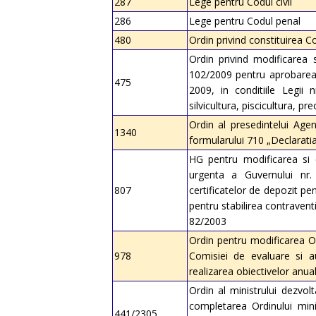
287
Lege pentru Codul civil
286
Lege pentru Codul penal
480
Ordin privind constituirea 
Ordin privind modificarea si
102/2009 pentru aprobarea t
475
2009, in conditiile Legii n
silvicultura, piscicultura, pr
Ordin al presedintelui Agen
1340
formularului 710 „Declaratia
HG pentru modificarea si 
urgenta a Guvernului nr.
807
certificatelor de depozit pe
pentru stabilirea contravent
82/2003
Ordin pentru modificarea Ord
978
Comisiei de evaluare si au
realizarea obiectivelor anual
Ordin al ministrului dezvolta
completarea Ordinului minist
441/2305