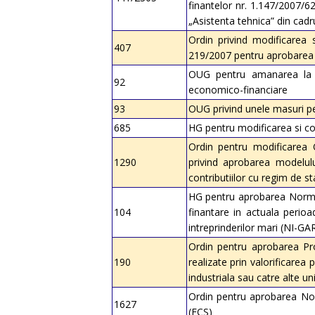
finantelor nr. 1.147/2007/62
„Asistenta tehnica” din cad
Ordin privind modificarea si
407
219/2007 pentru aprobarea re
OUG pentru amanarea la pl
92
economico-financiare
93
OUG privind unele masuri pent
685
HG pentru modificarea si co
Ordin pentru modificarea O
1290
privind aprobarea modelului
contributiilor cu regim de st
HG pentru aprobarea Normei p
104
finantare in actuala perioa
intreprinderilor mari (NI-GA
Ordin pentru aprobarea Proce
190
realizate prin valorificarea
industriala sau catre alte uni
Ordin pentru aprobarea Norm
1627
(ECS)