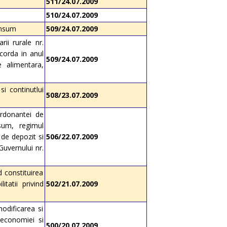
511/24.07.2009
510/24.07.2009
onsum
509/24.07.2009
rii rurale nr.
acorda in anul
509/24.07.2009
ie alimentara,
i continutlui
508/23.07.2009
rdonantei de
sum, regimul
 de depozit si
506/22.07.2009
Guvernului nr.
d constituirea
tatii privind
502/21.07.2009
modificarea si
i economiei si
500/20.07.2009