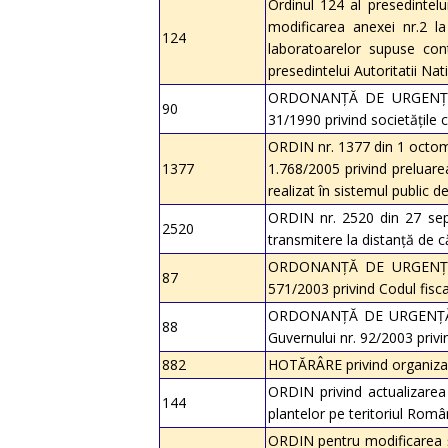
Ordinul 124 al presedintelu
modificarea anexei nr.2 la
124
laboratoarelor supuse cont
presedintelui Autoritatii Na
ORDONANŢĂ DE URGENŢĂ nr
90
31/1990 privind societăţile 
ORDIN nr. 1377 din 1 octombr
1377
1.768/2005 privind preluare
realizat în sistemul public d
ORDIN nr. 2520 din 27 sept
2520
transmitere la distanţă de căt
ORDONANŢĂ DE URGENŢĂ nr
87
571/2003 privind Codul fisca
ORDONANŢĂ DE URGENŢĂ nr.
88
Guvernului nr. 92/2003 privi
882
HOTĂRÂRE privind organizare
ORDIN privind actualizarea 
144
plantelor pe teritoriul Româ
ORDIN pentru modificarea şi 