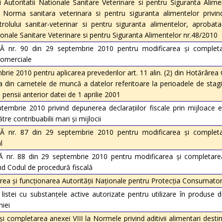
i Autoritatii Nationale Sanitare Veterinare si pentru Siguranta Alim
 Norma sanitara veterinara si pentru siguranta alimentelor privin
rolului sanitar-veterinar si pentru siguranta alimentelor, aprobata
tionale Sanitare Veterinare si pentru Siguranta Alimentelor nr.48/2010
. 90 din 29 septembrie 2010 pentru modificarea şi completar
comerciale
ie 2010 pentru aplicarea prevederilor art. 11 alin. (2) din Hotărârea 
a din carnetele de muncă a datelor referitoare la perioadele de stag
e pensii anterior datei de 1 aprilie 2001
embrie 2010 privind depunerea declaraţiilor fiscale prin mijloace e
re contribuabilii mari şi mijlocii
. 87 din 29 septembrie 2010 pentru modificarea şi completar
l
 88 din 29 septembrie 2010 pentru modificarea şi completare
nd Codul de procedură fiscală
a şi funcţionarea Autorităţii Naţionale pentru Protecţia Consumator
listei cu substanţele active autorizate pentru utilizare în produse 
niei
completarea anexei VIII la Normele privind aditivii alimentari destinaţi