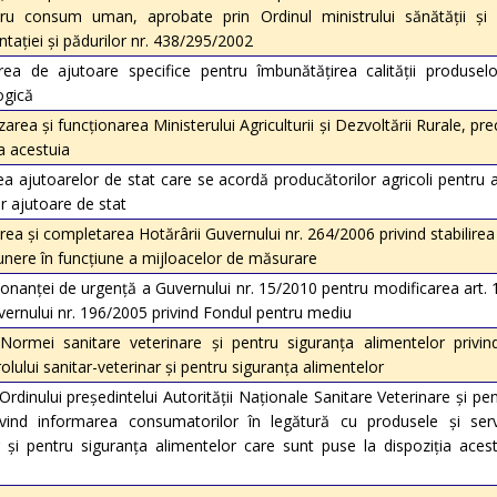
ru consum uman, aprobate prin Ordinul ministrului sănătăţii şi f
entaţiei şi pădurilor nr. 438/295/2002
a de ajutoare specifice pentru îmbunătăţirea calităţii produselo
ogică
ea şi funcţionarea Ministerului Agriculturii şi Dezvoltării Rurale, pr
ea acestuia
ajutoarelor de stat care se acordă producătorilor agricoli pentru a
r ajutoare de stat
 şi completarea Hotărârii Guvernului nr. 264/2006 privind stabilirea 
punere în funcţiune a mijloacelor de măsurare
nanţei de urgenţă a Guvernului nr. 15/2010 pentru modificarea art. 13
ernului nr. 196/2005 privind Fondul pentru mediu
rmei sanitare veterinare şi pentru siguranţa alimentelor privin
lului sanitar-veterinar şi pentru siguranţa alimentelor
dinului preşedintelui Autorităţii Naţionale Sanitare Veterinare şi pe
ivind informarea consumatorilor în legătură cu produsele şi serv
ar şi pentru siguranţa alimentelor care sunt puse la dispoziţia aces