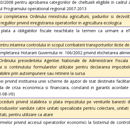
0/2008 pentru aprobarea categoriilor de cheltuieli eligibile in cadrul a
rul Programului operational regional 2007-2013
 completarea Ordinului ministrului agriculturii, padurilor si dezvolta
gulilor privind inregistrarea operatorilor in agricultura ecologica
ata a obligatiilor fiscale neachitate la termen ca urmare a efe
ru intarirea controlului in scopul combaterii transporturilor ilicite de
mpletarea Hotararii Guvernului nr. 106/2002 privind etichetarea alime
rdinului presedintelui Agentiei Nationale de Administrare Fiscala
 si continutului formularelor utilizate pentru declararea impozitelo
abilire prin autoimpunere sau retinere la sursa
rivind instituirea unei scheme de ajutor de stat destinate facilitari
da de criza economica si financiara, constand in garantii acordate 
R-08-I/0)
durii privind stabilirea si plata impozitului pe veniturile banesti d
 produselor vandute catre unitati specializate pentru colectare, unitat
tati, pentru utilizare ca atare
elor privind accesul operatorilor economici la Sistemul de control 