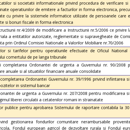
atiilor si societatii informationale privind procedura de verificare 
inate operatiunilor de emitere a facturilor in forma electronica, pre
te cu privire la sistemele informatice utilizate de persoanele care 
te si bonuri fiscale in forma electronica
ructiunii nr.4/2009 de modificare a Instructiunii nr.5/2006 ce privire 
iala a entitatilor autorizate, reglementate si supravegheate de Comi
ata prin Ordinul Comisiei Nationale a Valorilor Mobiliare nr.70/2006
or si tarifelor pentru operatiunile efectuate de Oficiul National a
rului comertului de pe langa tribunale
 completarea Ordonantei de urgenta a Guvernului nr. 90/2008 pri
iare anuale si al situatiilor financiare anuale consolidate
ompletarea Ordonantei Guvernului nr. 39/1996 privind infiintarea si
ozitelor in sistemul bancar
onantei de urgenta a Guvernului nr. 207/2008 pentru modificarea s
imul liberei circulatii a cetatenilor romani in strainatate
elor publice pentru aprobarea Sistemului de raportare contabila la 3
vind gestionarea fondurilor comunitare nerambursabile provenit
icola, Fondul european agricol de dezvoltare rurala si Fondul eu