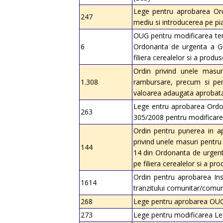
Lege pentru aprobarea Ordo
247
mediu si introducerea pe pi
OUG pentru modificarea terme
6
Ordonanta de urgenta a Guv
filiera cerealelor si a produ
Ordin privind unele masu
1.308
rambursare, precum si pen
valoarea adaugata aprobata
Lege entru aprobarea Ordona
263
305/2008 pentru modificarea 
Ordin pentru punerea in ap
privind unele masuri pentru i
144
14 din Ordonanta de urgenta
pe filiera cerealelor si a pr
Ordin pentru aprobarea Ins
1614
tranzitului comunitar/comu
268
Lege pentru aprobarea OUG 
273
Lege pentru modificarea Legii