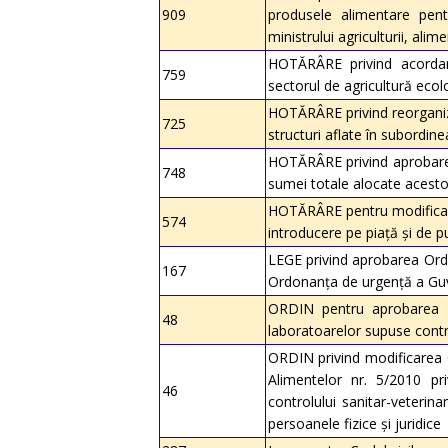
909
produsele alimentare pent
ministrului agriculturii, alim
HOTĂRÂRE privind acordare
759
sectorul de agricultură ecol
HOTĂRÂRE privind reorganizar
725
structuri aflate în subordin
HOTĂRÂRE privind aprobarea 
748
sumei totale alocate acesto
HOTĂRÂRE pentru modificarea
574
introducere pe piaţă şi de 
LEGE privind aprobarea Ordo
167
Ordonanţa de urgenţă a Guv
ORDIN pentru aprobarea No
48
laboratoarelor supuse contro
ORDIN privind modificarea Or
Alimentelor nr. 5/2010 pr
46
controlului sanitar-veterin
persoanele fizice şi juridice