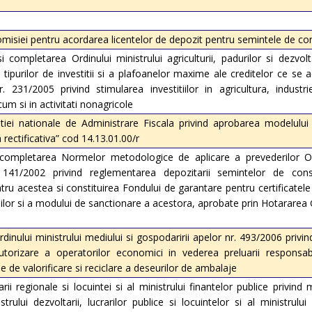
Comisiei pentru acordarea licentelor de depozit pentru semintele de c
 completarea Ordinului ministrului agriculturii, padurilor si dezvolta
ipurilor de investitii si a plafoanelor maxime ale creditelor ce se 
r. 231/2005 privind stimularea investitiilor in agricultura, industr
ecum si in activitati nonagricole
tiei nationale de Administrare Fiscala privind aprobarea modelului s
 rectificativa” cod 14.13.01.00/r
completarea Normelor metodologice de aplicare a prevederilor O
 141/2002 privind reglementarea depozitarii semintelor de con
ntru acestea si constituirea Fondului de garantare pentru certificatele
iilor si a modului de sanctionare a acestora, aprobate prin Hotararea 
inului ministrului mediului si gospodaririi apelor nr. 493/2006 privin
torizare a operatorilor economici in vederea preluarii responsabili
e de valorificare si reciclare a deseurilor de ambalaje
rii regionale si locuintei si al ministrului finantelor publice privind 
rului dezvoltarii, lucrarilor publice si locuintelor si al ministrulu