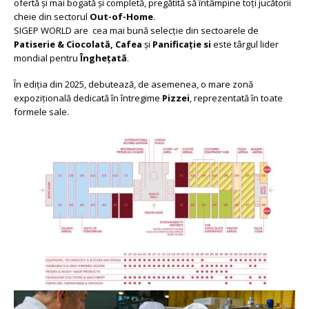
ofertă și mai bogată și completă, pregătită să întâmpine toți jucătorii
cheie din sectorul
Out-of-Home
.​​​
SIGEP WORLD are cea mai bună selecție din sectoarele de
Patiserie & Ciocolată,
Cafea
și
Panificație si
este târgul lider
mondial pentru
Înghețată
.
În ediția din 2025, debutează, de asemenea, o mare zonă
expozițională dedicată în întregime
Pizzei
, reprezentată în toate
formele sale.