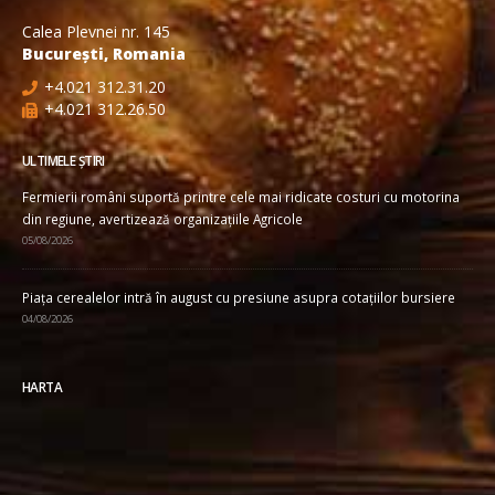
Calea Plevnei nr. 145
București, Romania
+4.021 312.31.20
+4.021 312.26.50
ULTIMELE ȘTIRI
Fermierii români suportă printre cele mai ridicate costuri cu motorina
din regiune, avertizează organizațiile Agricole
05/08/2026
Piața cerealelor intră în august cu presiune asupra cotațiilor bursiere
04/08/2026
HARTA