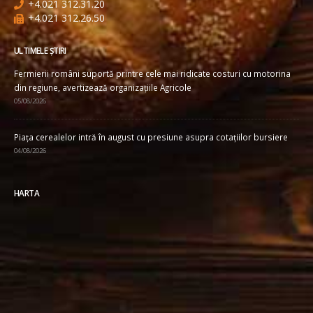
+4.021 312.31.20
+4.021 312.26.50
ULTIMELE ȘTIRI
Fermierii români suportă printre cele mai ridicate costuri cu motorina
din regiune, avertizează organizațiile Agricole
05/08/2026
Piața cerealelor intră în august cu presiune asupra cotațiilor bursiere
04/08/2026
HARTA