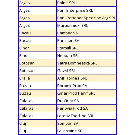
Arges
Polnic SRL
Arges
Pani Enterprise SRL
Arges
Pan -Partener Spedition Arg SRL
Arges
Maradrimex SRL
Bacau
Pambac SA
Bacau
Panimon SA
Bihor
Starmill SRL
Bihor
Neopan SRL
Botosani
Vatra Domnească SRL
Botosani
Gavril SRL
Braila
AMP Tornea SRL
Buzau
Boromir Prod SA
Buzau
Ginar Prod Panif SRL
Calarasi
Dunărea SA
Calarasi
Panovia Prod SA
Calarasi
Lorenz Food Ind SRL
Cluj
Sompan SA
Cluj
LaLorraine SRL