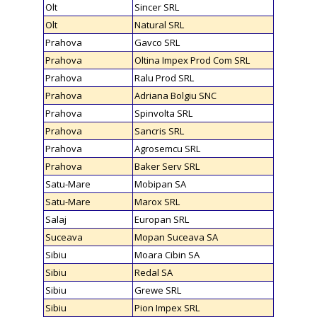
Olt
Sincer SRL
Olt
Natural SRL
Prahova
Gavco SRL
Prahova
Oltina Impex Prod Com SRL
Prahova
Ralu Prod SRL
Prahova
Adriana Bolgiu SNC
Prahova
Spinvolta SRL
Prahova
Sancris SRL
Prahova
Agrosemcu SRL
Prahova
Baker Serv SRL
Satu-Mare
Mobipan SA
Satu-Mare
Marox SRL
Salaj
Europan SRL
Suceava
Mopan Suceava SA
Sibiu
Moara Cibin SA
Sibiu
Redal SA
Sibiu
Grewe SRL
Sibiu
Pion Impex SRL