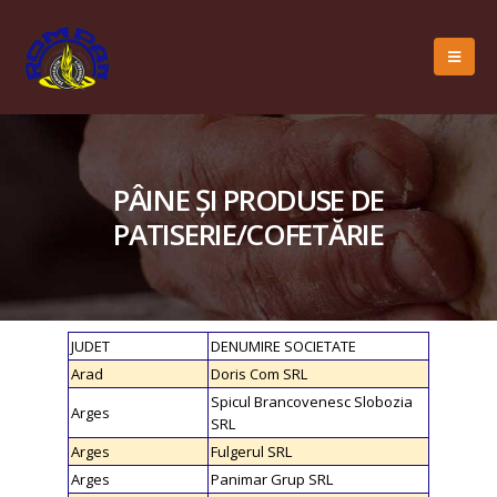
PÂINE ȘI PRODUSE DE
PATISERIE/COFETĂRIE
JUDET
DENUMIRE SOCIETATE
Arad
Doris Com SRL
Spicul Brancovenesc Slobozia
Arges
SRL
Arges
Fulgerul SRL
Arges
Panimar Grup SRL