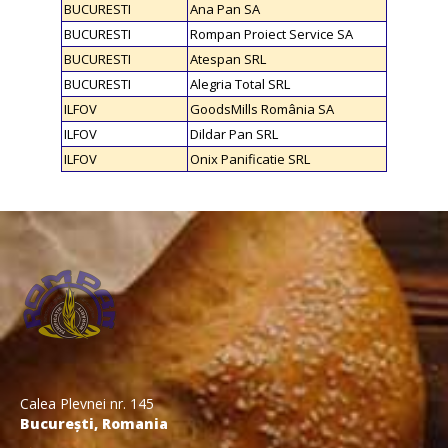
BUCURESTI
Ana Pan SA
BUCURESTI
Rompan Proiect Service SA
BUCURESTI
Atespan SRL
BUCURESTI
Alegria Total SRL
ILFOV
GoodsMills România SA
ILFOV
Dildar Pan SRL
ILFOV
Onix Panificatie SRL
Calea Plevnei nr. 145
București, Romania