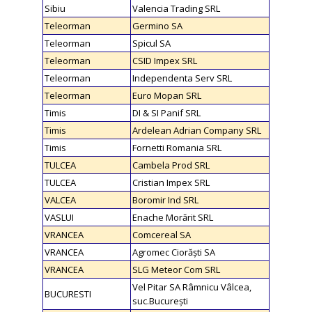
Sibiu
Valencia Trading SRL
Teleorman
Germino SA
Teleorman
Spicul SA
Teleorman
CSID Impex SRL
Teleorman
Independenta Serv SRL
Teleorman
Euro Mopan SRL
Timis
DI & SI Panif SRL
Timis
Ardelean Adrian Company SRL
Timis
Fornetti Romania SRL
TULCEA
Cambela Prod SRL
TULCEA
Cristian Impex SRL
VALCEA
Boromir Ind SRL
VASLUI
Enache Morărit SRL
VRANCEA
Comcereal SA
VRANCEA
Agromec Ciorăști SA
VRANCEA
SLG Meteor Com SRL
Vel Pitar SA Râmnicu Vâlcea,
BUCURESTI
suc.București