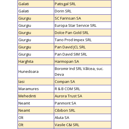
Galati
Patisgal SRL
Galati
Dorin SRL
Giurgiu
SC Farinsan SA
Giurgiu
Europa Star Service SRL
Giurgiu
Dolce Pan Gold SRL
Giurgiu
Tano Prod Impex SRL
Giurgiu
Pan David JCL SRL
Giurgiu
Pan David SIM SRL
Harghita
Harmopan SA
Boromir Ind SRL Vâlcea, suc.
Hunedoara
Deva
Iasi
Compan SA
Maramures
R & B COM SRL
Mehedinti
Aurora Trust SA
Neamt
Panmont SA
Neamt
Cibibon SRL
Olt
Aluta SA
Olt
Vasile C&I SRL