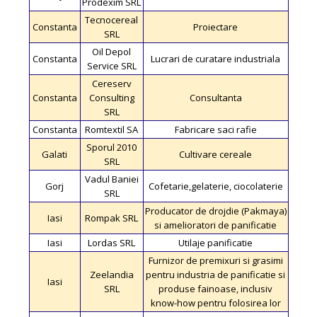
Prodexim SRL
Tecnocereal
Constanta
Proiectare
SRL
Oil Depol
Constanta
Lucrari de curatare industriala
Service SRL
Cereserv
Constanta
Consulting
Consultanta
SRL
Constanta
Romtextil SA
Fabricare saci rafie
Sporul 2010
Galati
Cultivare cereale
SRL
Vadul Baniei
Gorj
Cofetarie,gelaterie, ciocolaterie
SRL
Producator de drojdie (Pakmaya)
Iasi
Rompak SRL
si amelioratori de panificatie
Iasi
Lordas SRL
Utilaje panificatie
Furnizor de premixuri si grasimi
Zeelandia
pentru industria de panificatie si
Iasi
SRL
produse fainoase, inclusiv
know-how pentru folosirea lor