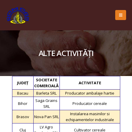
ALTE ACTIVITĂȚI
SOCIETATE
JUDEȚ
ACTIVITATE
COMERCIALĂ
Bacau
Barleta SRL
Producator ambalaje hartie
Saga Grains
Bihor
Producator cereale
SRL
Instalarea masinilor si
Brasov
Nova Pan SRL
echipamentelor industriale
LV Agro
Cluj
Cultivator cereale