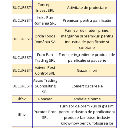
Concept-
BUCURESTI
Activitate de proiectare
Invest SRL
Ireks Pan
BUCURESTI
Premixuri pentru panificatie
România SRL
Furnizor de materii prime,
Orkla Foods
margarine si premixuri pentru
BUCURESTI
România SA
industria de panificatie si
cofetarie
Euro Pan
Furnizor ingrediente produse de
BUCURESTI
Trading SRL
panificatie si patiserie
Axiven Pest
BUCURESTI
Gazari mori
Control SRL
Aetos Trading
BUCURESTI
&Consulting
Comert cu cereale
SRL
Ilfov
Romsac
Ambalaje hartie
Furnizor de premixuri si grasimi
Puratos Prod
pentru industria de panificatie si
Ilfov
SRL
produse fainoase, inclusiv
know-how pentru folosirea lor