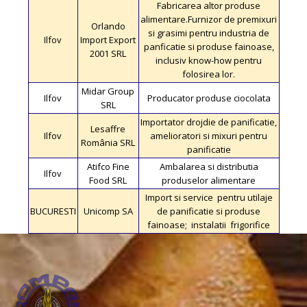
Fabricarea altor produse
alimentare.Furnizor de premixuri
Orlando
si grasimi pentru industria de
Ilfov
Import Export
panficatie si produse fainoase,
2001 SRL
inclusiv know-how pentru
folosirea lor.
Midar Group
Ilfov
Producator produse ciocolata
SRL
Importator drojdie de panificatie,
Lesaffre
Ilfov
amelioratori si mixuri pentru
România SRL
panificatie
Atifco Fine
Ambalarea si distributia
Ilfov
Food SRL
produselor alimentare
Import si service pentru utilaje
BUCURESTI
Unicomp SA
de panificatie si produse
fainoase; instalatii frigorifice