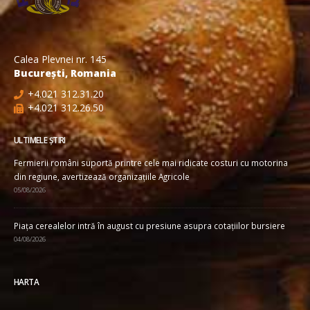
Calea Plevnei nr. 145
București, Romania
+4.021 312.31.20
+4.021 312.26.50
ULTIMELE ȘTIRI
Fermierii români suportă printre cele mai ridicate costuri cu motorina
din regiune, avertizează organizațiile Agricole
05/08/2026
Piața cerealelor intră în august cu presiune asupra cotațiilor bursiere
04/08/2026
HARTA