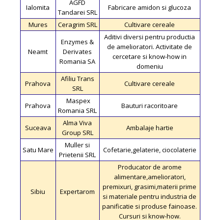
AGFD
Ialomita
Fabricare amidon si glucoza
Tandarei SRL
Mures
Ceragrim SRL
Cultivare cereale
Aditivi diversi pentru productia
Enzymes &
de amelioratori. Activitate de
Neamt
Derivates
cercetare si know-how in
Romania SA
domeniu
Afiliu Trans
Prahova
Cultivare cereale
SRL
Maspex
Prahova
Bauturi racoritoare
Romania SRL
Alma Viva
Suceava
Ambalaje hartie
Group SRL
Muller si
Satu Mare
Cofetarie,gelaterie, ciocolaterie
Prietenii SRL
Producator de arome
alimentare,amelioratori,
premixuri, grasimi,materii prime
Sibiu
Expertarom
si materiale pentru industria de
panificatie si produse fainoase.
Cursuri si know-how.