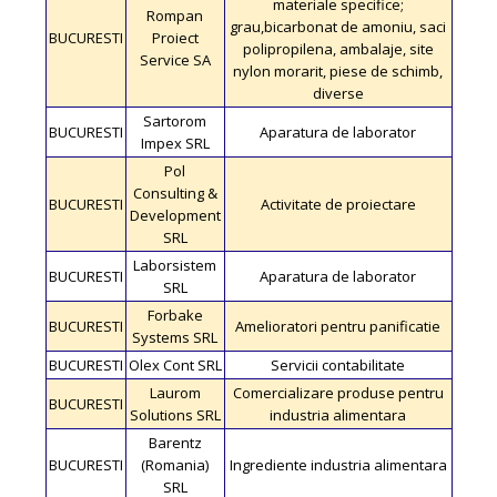
materiale specifice;
Rompan
grau,bicarbonat de amoniu, saci
BUCURESTI
Proiect
polipropilena, ambalaje, site
Service SA
nylon morarit, piese de schimb,
diverse
Sartorom
BUCURESTI
Aparatura de laborator
Impex SRL
Pol
Consulting &
BUCURESTI
Activitate de proiectare
Development
SRL
Laborsistem
BUCURESTI
Aparatura de laborator
SRL
Forbake
BUCURESTI
Amelioratori pentru panificatie
Systems SRL
BUCURESTI
Olex Cont SRL
Servicii contabilitate
Laurom
Comercializare produse pentru
BUCURESTI
Solutions SRL
industria alimentara
Barentz
BUCURESTI
(Romania)
Ingrediente industria alimentara
SRL