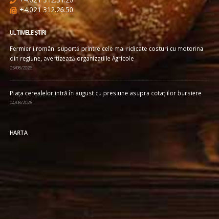
+4.021 312.26.50
ULTIMELE ȘTIRI
Fermierii români suportă printre cele mai ridicate costuri cu motorina
din regiune, avertizează organizațiile Agricole
05/08/2026
Piața cerealelor intră în august cu presiune asupra cotațiilor bursiere
04/08/2026
HARTA