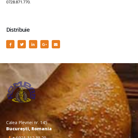
0728.871.770.
Distribuie
Calea Plevnei nr. 145
București, Romania
+4.021 312.31.20