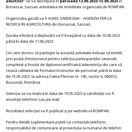
adultilor
” se va desfășura în
perioada 12.06.2023-15.06.2023
în
Bonassai, Sassari activitatea de mobilitate organizată de ROMPAN.
Organizatia gazdă va fi AGRIS SARDEGNA – AGENZIA PER LA
RICERCA îN AGRICOLTURA din Bonassai, Sassari.
Durata efectivă a deplasării va fi începând cu data de 10.06.2023
până în data de 17.06.2023.
Cei care doresc să participe la această activitate trebuie să trimită
prin poștă chestionarul pentru selecția participanților (anexat)
completat și însoțit de diploma/certificatul/adeverința din care să
reiasă calitatea de formator/instructor de personal, până la data
de 15.05.2023, la adresa Calea Plevnei nr. 145, sector 6, 060012,
București, România.
Selecția se va realiza în data de 19.05.2023 și candidații vor fi
anuntați telefonic sau pe mail.
Rezultatul selecției va fi publicat și pe website-ul ROMPAN.
Pentru detalii suplimentare puteti sa contactati telefonic
responsabilul de comunicare al proiectului la numarul de telefon