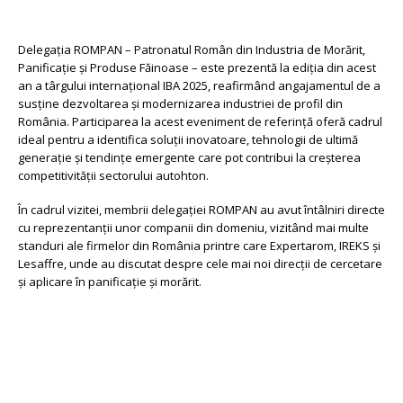
Delegația ROMPAN – Patronatul Român din Industria de Morărit,
Panificație și Produse Făinoase – este prezentă la ediția din acest
an a târgului internațional IBA 2025, reafirmând angajamentul de a
susține dezvoltarea și modernizarea industriei de profil din
România. Participarea la acest eveniment de referință oferă cadrul
ideal pentru a identifica soluții inovatoare, tehnologii de ultimă
generație și tendințe emergente care pot contribui la creșterea
competitivității sectorului autohton.
În cadrul vizitei, membrii delegației ROMPAN au avut întâlniri directe
cu reprezentanții unor companii din domeniu, vizitând mai multe
standuri ale firmelor din România printre care Expertarom, IREKS și
Lesaffre, unde au discutat despre cele mai noi direcții de cercetare
și aplicare în panificație și morărit.