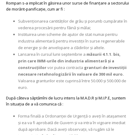
Rompan s-a implicat în găsirea unor surse de finanţare a sectorului
de morărit-panificaţie, cum ar fi :
Subvenţionarea cantităţilor de grâu şi porumb cumpărate în
vederea procesării pentru făină şi mălai;
Instituirea unei scheme de ajutor de stat numai pentru
industria alimentară pentru investiţii în surse regenerabile
de energie şi de anvelopare a clădirilor şi altele.
Lansarea în cursul lunii septembrie a
măsurii 4.1.1. bis,
prin care IMM-urile din industria alimentară şi a
construcţiilor
vor putea contracta
granturi de investiţii
necesare retehnologizării în valoare de 300 mil euro.
Valoarea granturilor este cuprinsă între 50.000 şi 500.000 de
euro.
După câteva săptămîni de lucru intens la M.A.D.R şi M.I.P.E, suntem
în situaţia de a vă comunica că :
Forma finală a Ordonanţei de Urgenţă o aveţi în ataşament
şi ea va fi aprobată de Guvern şi va intra în vigoare imediat
după aprobare. Dacă aveţi observaţii, vă rugăm să le