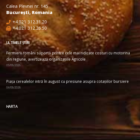
Calea Plevnei nr. 145
București, Romania
+4.021 312.31.20
+4.021 312.26.50
ULTIMELE ȘTIRI
Fermierii români suportă printre cele mai ridicate costuri cu motorina
din regiune, avertizează organizațiile Agricole
05/08/2026
Piața cerealelor intră în august cu presiune asupra cotațiilor bursiere
04/08/2026
HARTA