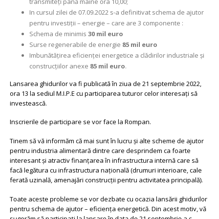
transmiteţi până mâine ora 10,00;
In cursul zilei de 07.09.2022 s-a definitivat schema de ajutor
pentru investiţii – energie – care are 3 componente :
Schema de minimis
30 mil euro
Surse regenerabile de energie
85 mil euro
Imbunătăţirea eficienţei energetice a clădirilor industriale şi
construcţiilor anexe
85 mil euro
.
Lansarea ghidurilor va fi publicată în ziua de 21 septembrie 2022,
ora 13 la sediul M.I.P.E cu participarea tuturor celor interesaţi să
investească.
Inscrierile de participare se vor face la Rompan.
Tinem să vă informăm că mai sunt în lucru şi alte scheme de ajutor
pentru industria alimentară dintre care desprindem ca foarte
interesant şi atractiv finanţarea în infrastructura internă care să
facă legătura cu infrastructura naţională (drumuri interioare, cale
ferată uzinală, amenajări construcţii pentru activitatea principală).
Toate aceste probleme se vor dezbate cu ocazia lansării ghidurilor
pentru schema de ajutor – eficienţa energetică. Din acest motiv, vă
sugerăm să participaţi la lansare în data de 21 septembrie a.c.