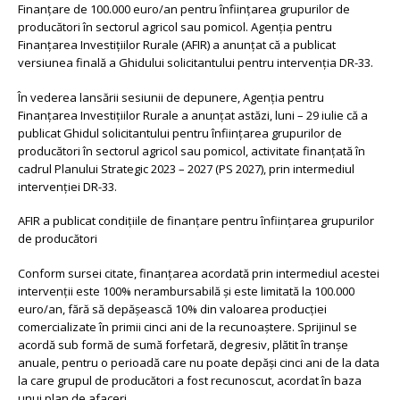
Finanțare de 100.000 euro/an pentru înființarea grupurilor de
producători în sectorul agricol sau pomicol. Agenția pentru
Finanțarea Investițiilor Rurale (AFIR) a anunțat că a publicat
versiunea finală a Ghidului solicitantului pentru intervenția DR-33.
În vederea lansării sesiunii de depunere, Agenția pentru
Finanțarea Investițiilor Rurale a anunțat astăzi, luni – 29 iulie că a
publicat Ghidul solicitantului pentru înființarea grupurilor de
producători în sectorul agricol sau pomicol, activitate finanțată în
cadrul Planului Strategic 2023 – 2027 (PS 2027), prin intermediul
intervenției DR-33.
AFIR a publicat condițiile de finanțare pentru înființarea grupurilor
de producători
Conform sursei citate, finanțarea acordată prin intermediul acestei
intervenții este 100% nerambursabilă și este limitată la 100.000
euro/an, fără să depășească 10% din valoarea producției
comercializate în primii cinci ani de la recunoaștere. Sprijinul se
acordă sub formă de sumă forfetară, degresiv, plătit în tranșe
anuale, pentru o perioadă care nu poate depăși cinci ani de la data
la care grupul de producători a fost recunoscut, acordat în baza
unui plan de afaceri.