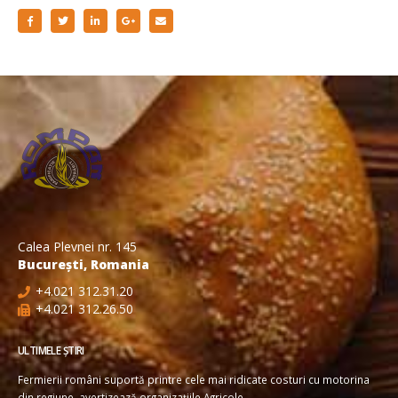
Calea Plevnei nr. 145
București, Romania
+4.021 312.31.20
+4.021 312.26.50
ULTIMELE ȘTIRI
Fermierii români suportă printre cele mai ridicate costuri cu motorina
din regiune, avertizează organizațiile Agricole