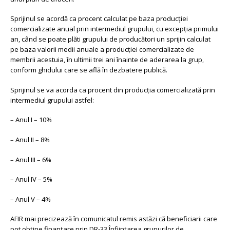
Sprijinul se acordă ca procent calculat pe baza producției
comercializate anual prin intermediul grupului, cu excepția primului
an, când se poate plăti grupului de producători un sprijin calculat
pe baza valorii medii anuale a producției comercializate de
membrii acestuia, în ultimii trei ani înainte de aderarea la grup,
conform ghidului care se află în dezbatere publică.
Sprijinul se va acorda ca procent din producția comercializată prin
intermediul grupului astfel:
– Anul I – 10%
– Anul II – 8%
– Anul III – 6%
– Anul IV – 5%
– Anul V – 4%
AFIR mai precizează în comunicatul remis astăzi că beneficiarii care
pot obține finanțare prin DR-33 Înființarea grupurilor de