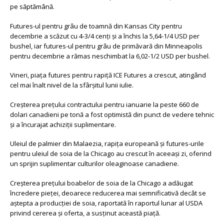
pe săptămână.
Futures-ul pentru grâu de toamnă din Kansas City pentru
decembrie a scăzut cu 4-3/4 cenți și a închis la 5,64-1/4 USD per
bushel, iar futures-ul pentru grâu de primăvară din Minneapolis
pentru decembrie a rămas neschimbat la 6,02-1/2 USD per bushel.
Vineri, piața futures pentru rapiță ICE Futures a crescut, atingând
cel mai înalt nivel de la sfârșitul lunii iulie.
Creșterea prețului contractului pentru ianuarie la peste 660 de
dolari canadieni pe tonă a fost optimistă din punct de vedere tehnic
și a încurajat achiziții suplimentare.
Uleiul de palmier din Malaezia, rapița europeană și futures-urile
pentru uleiul de soia de la Chicago au crescut în aceeași zi, oferind
un sprijin suplimentar culturilor oleaginoase canadiene.
Creșterea prețului boabelor de soia de la Chicago a adăugat
încredere pieței, deoarece reducerea mai semnificativă decât se
aștepta a producției de soia, raportată în raportul lunar al USDA
privind cererea și oferta, a susținut această piață.