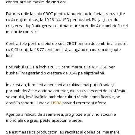
continuare un maxim de cinci ani.
Futures-urile la soia CBOT pentru ianuarie au încheiat tranzacțiile
cu 4 cenți mai sus, la 10,26-1/4 USD per bushel. Piața și-a redus
creșterea după atingerea celui mai mare preț din 4 octombrie în cel
mai activ contract.
Contractele pentru uleiul de soia CBOT pentru decembrie a crescut
cu 0,45 cenți, la 48,77 cenți per liră, atingând un maxim de șapte
luni.
Porumbul CBOT a închis cu 3,5 cenți mai sus, la 4,31 USD per
bushel, înregistrând o creștere de 3,5% pe săptămână.
În acest an, fermierii americani au cultivat mai puțină soia și
porumb decât se anticipa anterior, din cauza secetei de la sfârșitul
sezonului, însă livrările ambelor culturi rămân semnificative, se
arată în raportul lunar al
USDA
privind cererea și oferta.
Agenția a ridicat, de asemenea, prognozele privind stocurile
mondiale de grâu, peste așteptările pieței.
Se estimează că producătorii au recoltat al doilea cel mai mare