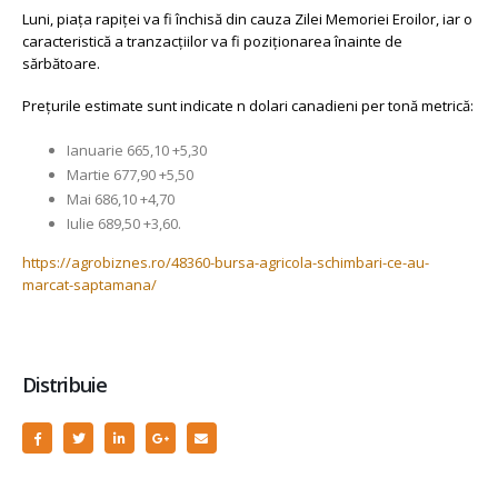
Luni, piața rapiței va fi închisă din cauza Zilei Memoriei Eroilor, iar o
caracteristică a tranzacțiilor va fi poziționarea înainte de
sărbătoare.
Prețurile estimate sunt indicate n dolari canadieni per tonă metrică:
Ianuarie 665,10 +5,30
Martie 677,90 +5,50
Mai 686,10 +4,70
Iulie 689,50 +3,60.
https://agrobiznes.ro/48360-bursa-agricola-schimbari-ce-au-
marcat-saptamana/
Distribuie