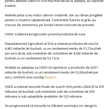
pentru ambele culturi în SUA mai mult decât se aștepta, au raportat
traderii.
Ambele piețe și-au redus ulterior creșterile, dar au rămas pregătite
pentru o creștere săptămânală. Contractele futures la grâu au
crescut, de asemenea, pe fondul cererii crescute de porumb.
USDA: scăderea prognozelor privind producția de soia
Departamentul Agriculturii al SUA a estimat producția de soia la
4,461 miliarde de busheli, cu un randament mediu de 51,7 busheli
per acru (b/a), sub estimările din octombrie de 4,582 miliarde de
busheli cu un randament de 53,1 b/a.
Analiștii se așteptau ca USDA să raporteze o producție de 4,557
miliarde de busheli, cu un randament mediu de 52,8 busheli per
acru, conform unui sondaj
Reuters
.
USDA a estimat stocurile finale de soia în SUA pentru 2024-25 la 470
milioane de busheli, sub estimările sale din octombrie de 550
milioane și sub așteptările analiștilor de 532 milioane.
Se prognozează că stocurile la sfârșitul sezonului vor atinge în