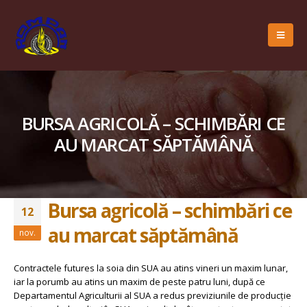
BURSA AGRICOLĂ – SCHIMBĂRI CE
AU MARCAT SĂPTĂMÂNĂ
Bursa agricolă – schimbări ce
12
au marcat săptămână
nov.
Contractele futures la soia din SUA au atins vineri un maxim lunar,
iar la porumb au atins un maxim de peste patru luni, după ce
Departamentul Agriculturii al SUA a redus previziunile de producție