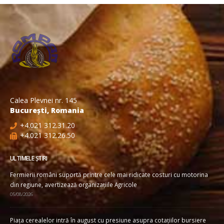
Calea Plevnei nr. 145
București, Romania
+4.021 312.31.20
+4.021 312.26.50
ULTIMELE ȘTIRI
Fermierii români suportă printre cele mai ridicate costuri cu motorina
din regiune, avertizează organizațiile Agricole
05/08/2026
Piața cerealelor intră în august cu presiune asupra cotațiilor bursiere