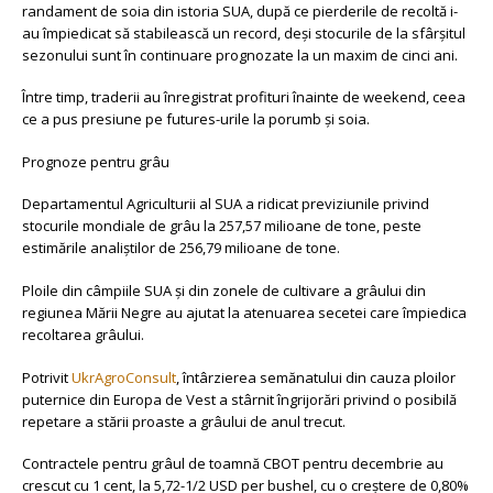
randament de soia din istoria SUA, după ce pierderile de recoltă i-
au împiedicat să stabilească un record, deși stocurile de la sfârșitul
sezonului sunt în continuare prognozate la un maxim de cinci ani.
Între timp, traderii au înregistrat profituri înainte de weekend, ceea
ce a pus presiune pe futures-urile la porumb și soia.
Prognoze pentru grâu
Departamentul Agriculturii al SUA a ridicat previziunile privind
stocurile mondiale de grâu la 257,57 milioane de tone, peste
estimările analiștilor de 256,79 milioane de tone.
Ploile din câmpiile SUA și din zonele de cultivare a grâului din
regiunea Mării Negre au ajutat la atenuarea secetei care împiedica
recoltarea grâului.
Potrivit
UkrAgroConsult
, întârzierea semănatului din cauza ploilor
puternice din Europa de Vest a stârnit îngrijorări privind o posibilă
repetare a stării proaste a grâului de anul trecut.
Contractele pentru grâul de toamnă CBOT pentru decembrie au
crescut cu 1 cent, la 5,72-1/2 USD per bushel, cu o creștere de 0,80%