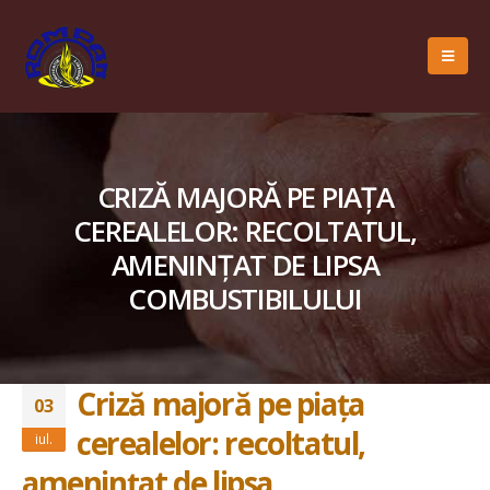
CRIZĂ MAJORĂ PE PIAȚA
CEREALELOR: RECOLTATUL,
AMENINȚAT DE LIPSA
COMBUSTIBILULUI
Criză majoră pe piața
03
cerealelor: recoltatul,
iul.
amenințat de lipsa