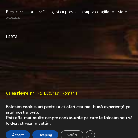
Piața cerealelor intră în august cu presiune asupra cotațiilor bursiere
04/08/2026
HARTA
Calea Plevnei nr. 145, București, Romania
Folosim cookie-uri pentru a-ți oferi cea mai bună experiență pe
situl nostru web.
Poți afla mai multe despre cookie-urile pe care le folosim sau să
Copyright 2023-2026 © ROMPAN | Powered by
le dezactivezi în
setări
.
Close GDPR Cookie Ban
tehnic@rompan.ro
Accept
Resping
Setări