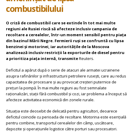
combustibilului
O criză de combustibil care se extinde în tot mai multe
regiuni ale Rusiei riscă să afecteze inclusiv campania de
recoltare a cerealelor, într-un moment sensibil pentru piața
din bazinul Mării Negre. Fermierii ruși se confruntă cu lipsa
benzinei și motorinei, iar autoritățile de la Moscova
analizează inclusiv restricții la exporturile de diesel pentru
a prioritiza piața internă, transmite
Reuters.
Deficitul a apărut după o serie de atacuri ale armatei ucrainene
asupra rafinăriilor și infrastructurii petroliere rusești, care au redus
capacitatea de procesare și au provocat creșteri puternice de
prețuri la pompă. În mai multe regiuni au fost semnalate
raționalizări, stații fără combustibil și cozi, iar problema a început să
afecteze activitatea economică din zonele rurale.
Situația este deosebit de delicată pentru agricultori, deoarece
deficitul coincide cu perioada de recoltare. Motorina este esențială
pentru combine, transportul cerealelor din câmp, uscătoare,
depozite și operațiunile logistice către porturi sau procesatori.