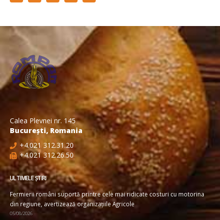
Calea Plevnei nr. 145
București, Romania
+4.021 312.31.20
+4.021 312.26.50
ULTIMELE ȘTIRI
Fermierii români suportă printre cele mai ridicate costuri cu motorina
din regiune, avertizează organizațiile Agricole
05/08/2026