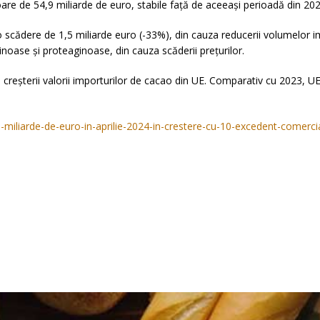
oare de 54,9 miliarde de euro, stabile față de aceeași perioadă din 202
 scădere de 1,5 miliarde euro (-33%), din cauza reducerii volumelor im
noase și proteaginoase, din cauza scăderii prețurilor.
creșterii valorii importurilor de cacao din UE. Comparativ cu 2023, UE ș
-miliarde-de-euro-in-aprilie-2024-in-crestere-cu-10-excedent-comercia