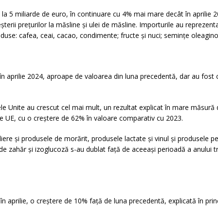
 la 5 miliarde de euro, în continuare cu 4% mai mare decât în aprilie 
creșterii prețurilor la măsline și ulei de măsline. Importurile au repre
use: cafea, ceai, cacao, condimente; fructe și nuci; semințe oleagin
în aprilie 2024, aproape de valoarea din luna precedentă, dar au fost 
e Unite au crescut cel mai mult, un rezultat explicat în mare măsură de 
le UE, cu o creștere de 62% în valoare comparativ cu 2023.
iere și produsele de morărit, produsele lactate și vinul și produsele p
de zahăr și izoglucoză s-au dublat față de aceeași perioadă a anului tr
 aprilie, o creștere de 10% față de luna precedentă, explicată în princi