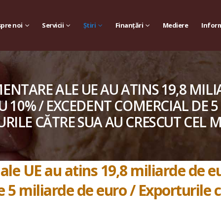
pre noi
Servicii
Știri
Finanțări
Mediere
Inform
NTARE ALE UE AU ATINS 19,8 MILIA
CU 10% / EXCEDENT COMERCIAL DE 5
RILE CĂTRE SUA AU CRESCUT CEL 
le UE au atins 19,8 miliarde de eur
 5 miliarde de euro / Exporturile 