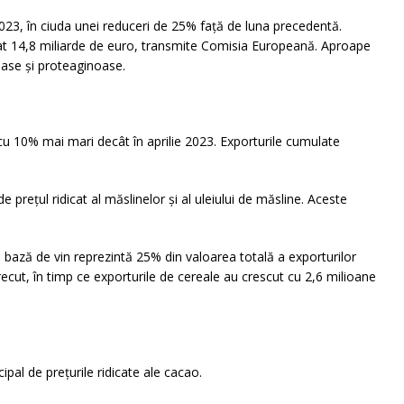
2023, în ciuda unei reduceri de 25% față de luna precedentă.
zentat 14,8 miliarde de euro, transmite Comisia Europeană. Aproape
oase și proteaginoase.
cu 10% mai mari decât în aprilie 2023. Exporturile cumulate
prețul ridicat al măslinelor și al uleiului de măsline. Aceste
e bază de vin reprezintă 25% din valoarea totală a exporturilor
ecut, în timp ce exporturile de cereale au crescut cu 2,6 milioane
pal de prețurile ridicate ale cacao.