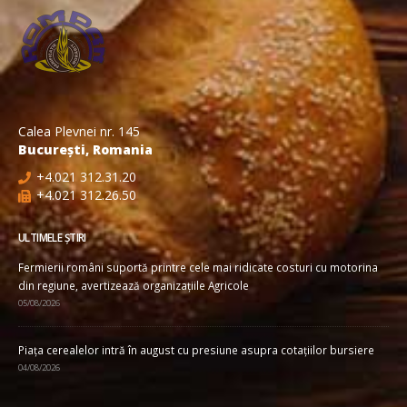
Calea Plevnei nr. 145
București, Romania
+4.021 312.31.20
+4.021 312.26.50
ULTIMELE ȘTIRI
Fermierii români suportă printre cele mai ridicate costuri cu motorina
din regiune, avertizează organizațiile Agricole
05/08/2026
Piața cerealelor intră în august cu presiune asupra cotațiilor bursiere
04/08/2026