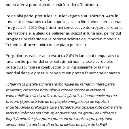
putea afecta producţia de zahăr în India şi Thailanda.
Pe de altă parte, preţurile uleiurilor vegetale au scăzut cu 4,6% în
luna mai comparativ cu luna aprilie, acesta fiind primul declin lunar
înregistrat în 2026. După cinci luni consecutive de creştere, preţurile
internaţionale la uleiul de palmier au scăzut în luna mai, pe fondul
prognozelor referitoare la cererea scăzută de importuri mondiale,
în contextul incertitudinii de pe piaţa petrolului.
Preţurilor cerealelor au crescut cu 2,6% în luna mai comparativ cu
luna aprilie, pe fondul unor cotaţii mai mari la toate cerealele,
odată cu scumpirea combustibililor şi îngrăşămintelor la nivel
mondial dar şi a presiunilor venite din partea fenomenelor meteo.
„Chiar dacă pieţele alimentare mondiale au rămas în mare parte
reziliente, creşterea preţurilor la cereale scoate în evidenţă
vulnerabilitatea la riscurile care au legătură cu fenomenele meteo
precum şi perturbările de pe pieţele energetice şi de inputuri.
Incertitudinea prelungită care afectează principalele rute comerciale,
inclusiv Strâmtoarea Ormuz, ar putea reduce gradul de utilizare a
îngrăşămintelor şi ar putea pune noi presiuni asupra preţurilor
alimentelor”, a declarat directorul diviziei de pieţe de la FAO,