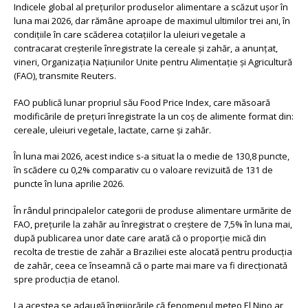
Indicele global al preţurilor produselor alimentare a scăzut uşor în
luna mai 2026, dar rămâne aproape de maximul ultimilor trei ani, în
condiţiile în care scăderea cotaţiilor la uleiuri vegetale a
contracarat creşterile înregistrate la cereale şi zahăr, a anunţat,
vineri, Organizaţia Naţiunilor Unite pentru Alimentaţie şi Agricultură
(FAO), transmite Reuters.
FAO publică lunar propriul său Food Price Index, care măsoară
modificările de preţuri înregistrate la un coş de alimente format din:
cereale, uleiuri vegetale, lactate, carne şi zahăr.
În luna mai 2026, acest indice s-a situat la o medie de 130,8 puncte,
în scădere cu 0,2% comparativ cu o valoare revizuită de 131 de
puncte în luna aprilie 2026.
În rândul principalelor categorii de produse alimentare urmărite de
FAO, preţurile la zahăr au înregistrat o creştere de 7,5% în luna mai,
după publicarea unor date care arată că o proporţie mică din
recolta de trestie de zahăr a Braziliei este alocată pentru producţia
de zahăr, ceea ce înseamnă că o parte mai mare va fi direcţionată
spre producţia de etanol.
La acestea se adaugă îngrijorările că fenomenul meteo El Nino ar