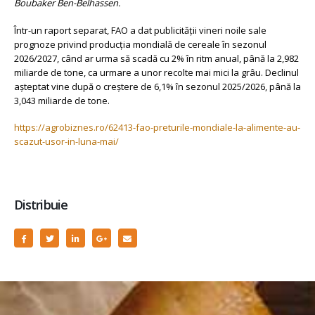
Boubaker Ben-Belhassen.
Într-un raport separat, FAO a dat publicităţii vineri noile sale
prognoze privind producţia mondială de cereale în sezonul
2026/2027, când ar urma să scadă cu 2% în ritm anual, până la 2,982
miliarde de tone, ca urmare a unor recolte mai mici la grâu. Declinul
aşteptat vine după o creştere de 6,1% în sezonul 2025/2026, până la
3,043 miliarde de tone.
https://agrobiznes.ro/62413-fao-preturile-mondiale-la-alimente-au-
scazut-usor-in-luna-mai/
Distribuie