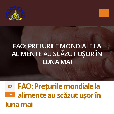
FAO: PREŢURILE MONDIALE LA
ALIMENTE AU SCĂZUT UŞOR ÎN
LUNA MAI
FAO: Preţurile mondiale la
08
alimente au scăzut uşor în
iun.
luna mai