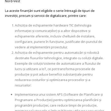
Nord-Vest
La aceste finanțări sunt eligibile o serie întreagă de tipuri de
investiții, precum și servicii de digitalizare, printre care:
Achiziția de echipamente hardware TIC (tehnologia
informației și comunicațiilor) și a altor dispozitive și
echipamente aferente, inclusiv cheltuieli de instalare,
configurare, punere în funcțiune, justificate din punctul de
vedere al implementării proiectului;
Achiziția de echipamente pentru automatizări și robotică
destinate fluxurilor tehnologice, integrate cu soluții digitale.
Exemple de soluții/sisteme de automatizare a fluxului de
lucru și utilizare a IoT, ce pot transforma procesele de
producție și pot aduce beneficii substanțiale pentru
reducerea costurilor și optimizarea proceselor și a
resurselor:
Implementarea unui sistem APS (Software de Planificare și
Programare a Producției) pentru optimizarea planificării și
programării producției, care reduce timpii de producție,
minimizează stocurile și îmbunătățește utilizarea resurselor