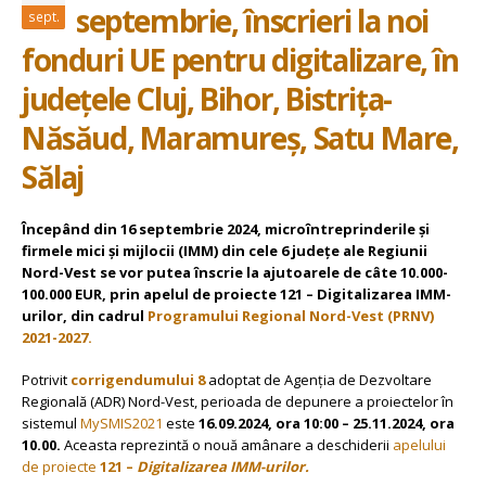
septembrie, înscrieri la noi
sept.
fonduri UE pentru digitalizare, în
județele Cluj, Bihor, Bistrița-
Năsăud, Maramureș, Satu Mare,
Sălaj
Începând din 16 septembrie 2024, microîntreprinderile și
firmele mici și mijlocii (IMM) din cele 6 județe ale Regiunii
Nord-Vest se vor putea înscrie la ajutoarele de câte 10.000-
100.000 EUR, prin apelul de proiecte 121 – Digitalizarea IMM-
urilor, din cadrul
Programului Regional Nord-Vest (PRNV)
2021-2027.
Potrivit
corrigendumului 8
adoptat de Agenția de Dezvoltare
Regională (ADR) Nord-Vest, perioada de depunere a proiectelor în
sistemul
MySMIS2021
este
16.09.2024, ora 10:00 – 25.11.2024, ora
10.00.
Aceasta reprezintă o nouă amânare a deschiderii
apelului
de proiecte
121 –
Digitalizarea IMM-urilor.