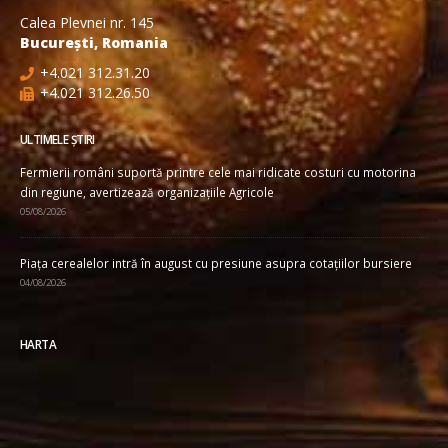
Calea Plevnei nr. 145
București, Romania
+4.021 312.31.20
+4.021 312.26.50
ULTIMELE ȘTIRI
Fermierii români suportă printre cele mai ridicate costuri cu motorina
din regiune, avertizează organizațiile Agricole
05/08/2026
Piața cerealelor intră în august cu presiune asupra cotațiilor bursiere
04/08/2026
HARTA