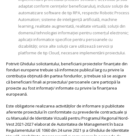
adaptat conform cerințelor beneficiarului), inclusiv soluții de
automatizare software de tip RPA, respectiv Robotic Process
Automation; sisteme de inteligență artificială, machine
learning, realitate augmentată, realitate virtuală; soluții din
domeniul tehnologiei informației pentru comerțul electronic;
aplicații informatice specifice pentru persoanele cu
dizabilități; orice alte soluții care utilizează servicii și
platforme de tip Cloud, necesare implementării proiectului.
Potrivit Ghidului solicitantului, beneficiarii proiectelor finanțate din
fonduri europene trebuie să informeze publicul larg cu privire la
contribuția obținută din partea fondurilor, și trebuie să se asigure
că beneficiarii finali ai proiectului/ persoanele care participă la
proiecte au fost informați/ informate cu privire la finanțarea
europeană.
Este obligatorie realizarea activităților de informare și publicitate
aferente proiectului în conformitate cu prevederile contractuale și
cu Manualul de Identitate Vizuală pentru Programul Regional Nord-
Vest 2021-2027 elaborat de Autoritatea de Management în baza
Regulamentului UE 1060 din 24 iunie 2021 și a Ghidului de Identitate