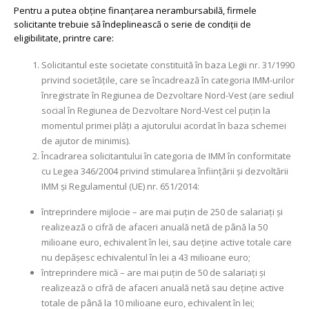
Pentru a putea obține finanțarea nerambursabilă, firmele
solicitante trebuie să îndeplinească o serie de condiții de
eligibilitate, printre care:
Solicitantul este societate constituită în baza Legii nr. 31/1990
privind societățile, care se încadrează în categoria IMM-urilor
înregistrate în Regiunea de Dezvoltare Nord-Vest (are sediul
social în Regiunea de Dezvoltare Nord-Vest cel puțin la
momentul primei plăți a ajutorului acordat în baza schemei
de ajutor de minimis).
Încadrarea solicitantului în categoria de IMM în conformitate
cu Legea 346/2004 privind stimularea înființării și dezvoltării
IMM și Regulamentul (UE) nr. 651/2014:
întreprindere mijlocie – are mai puțin de 250 de salariați și
realizează o cifră de afaceri anuală netă de până la 50
milioane euro, echivalent în lei, sau deține active totale care
nu depășesc echivalentul în lei a 43 milioane euro;
întreprindere mică – are mai puțin de 50 de salariați și
realizează o cifră de afaceri anuală netă sau deține active
totale de până la 10 milioane euro, echivalent în lei;