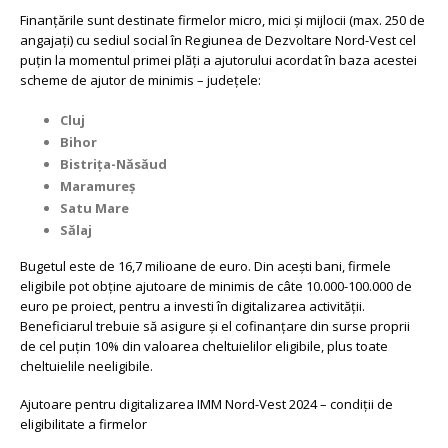
Finanțările sunt destinate firmelor micro, mici și mijlocii (max. 250 de
angajați) cu sediul social în Regiunea de Dezvoltare Nord-Vest cel
puțin la momentul primei plăți a ajutorului acordat în baza acestei
scheme de ajutor de minimis – județele:
Cluj
Bihor
Bistrița-Năsăud
Maramureș
Satu Mare
Sălaj
Bugetul este de 16,7 milioane de euro. Din acești bani, firmele
eligibile pot obține ajutoare de minimis de câte 10.000-100.000 de
euro pe proiect, pentru a investi în digitalizarea activității.
Beneficiarul trebuie să asigure și el cofinanțare din surse proprii
de cel puțin 10% din valoarea cheltuielilor eligibile, plus toate
cheltuielile neeligibile.
Ajutoare pentru digitalizarea IMM Nord-Vest 2024 – condiții de
eligibilitate a firmelor