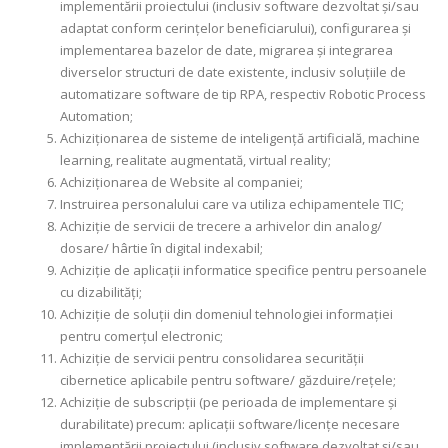
implementării proiectului (inclusiv software dezvoltat și/sau
adaptat conform cerințelor beneficiarului), configurarea și
implementarea bazelor de date, migrarea și integrarea
diverselor structuri de date existente, inclusiv soluțiile de
automatizare software de tip RPA, respectiv Robotic Process
Automation;
Achiziționarea de sisteme de inteligență artificială, machine
learning, realitate augmentată, virtual reality;
Achiziționarea de Website al companiei;
Instruirea personalului care va utiliza echipamentele TIC;
Achiziție de servicii de trecere a arhivelor din analog/
dosare/ hârtie în digital indexabil;
Achiziție de aplicații informatice specifice pentru persoanele
cu dizabilități;
Achiziție de soluții din domeniul tehnologiei informației
pentru comerțul electronic;
Achiziție de servicii pentru consolidarea securității
cibernetice aplicabile pentru software/ găzduire/rețele;
Achiziție de subscripții (pe perioada de implementare și
durabilitate) precum: aplicații software/licențe necesare
implementării proiectului (inclusiv software dezvoltat și/sau