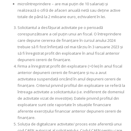
microîntreprindere – are mai puțin de 10 salariați și
realizează o cifră de afaceri anuală netă sau deține active
totale de până la 2 milioane euro, echivalent în lei.
Solicitantul a desfășurat activitate pe o perioadă
corespunzătoare a cel puțin unui an fiscal. O întreprindere
care depune cererea de finanțare în cursul anului 2024
trebuie să fi fost înființată cel mai târziu în 3 ianuarie 2023 și
să fi înregistrat profit din exploatare în anul fiscal anterior
depunerii cererii de finanțare.
Firma a înregistrat profit din exploatare (>0 lei) în anul fiscal
anterior depunerii cererii de finanțare și nu a avut
activitatea suspendată oricând în anul depunerii cererii de
finanțare. Criteriul privind profitul din exploatare se referă la
întreaga activitate a solicitantului (i.e. indiferent de domeniul
de activitate vizat de investiție). Datele privind profitul din
exploatare sunt cele raportate în situațiile financiare
aferente exercițiului financiar anterior depunerii cererii de
finanțare.
Soluția de digitalizare activitate/ proces este aferentă unui
cod CAEN autorizat al solicitantului. Codul CAEN pentru care