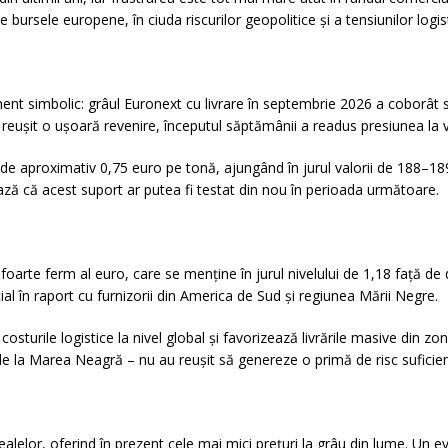
 bursele europene, în ciuda riscurilor geopolitice și a tensiunilor logi
nt simbolic: grâul Euronext cu livrare în septembrie 2026 a coborât s
a reușit o ușoară revenire, începutul săptămânii a readus presiunea la 
 de aproximativ 0,75 euro pe tonă, ajungând în jurul valorii de 188–189
rează că acest suport ar putea fi testat din nou în perioada următoare.
l foarte ferm al euro, care se menține în jurul nivelului de 1,18 față d
al în raport cu furnizorii din America de Sud și regiunea Mării Negre.
osturile logistice la nivel global și favorizează livrările masive din z
le de la Marea Neagră – nu au reușit să genereze o primă de risc suficie
realelor, oferind în prezent cele mai mici prețuri la grâu din lume. Un