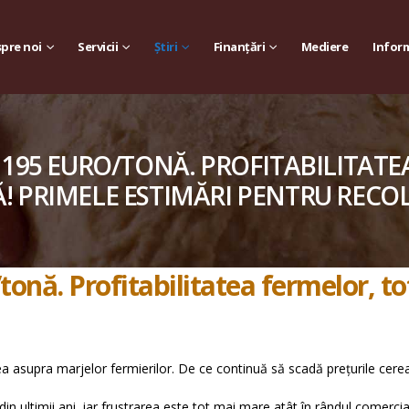
pre noi
Servicii
Știri
Finanțări
Mediere
Inform
 195 EURO/TONĂ. PROFITABILITATE
Ă! PRIMELE ESTIMĂRI PENTRU RECOL
tonă. Profitabilitatea fermelor, to
 asupra marjelor fermierilor. De ce continuă să scadă prețurile cerea
n ultimii ani, iar frustrarea este tot mai mare atât în rândul comercianți