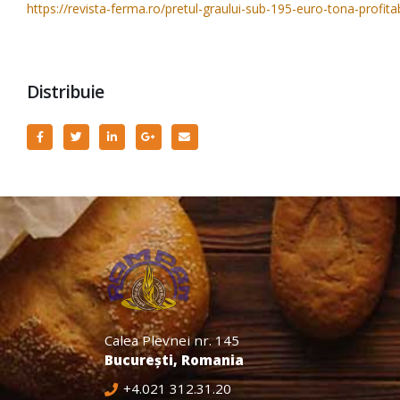
https://revista-ferma.ro/pretul-graului-sub-195-euro-tona-profita
Distribuie
Calea Plevnei nr. 145
București, Romania
+4.021 312.31.20