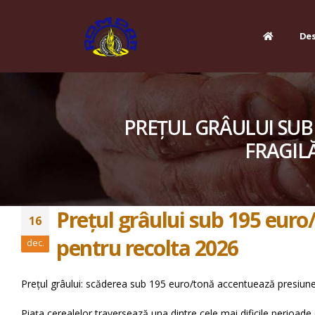
Des
PREȚUL GRÂULUI SUB
FRAGIL
Prețul grâului sub 195 euro/
16
pentru recolta 2026
dec.
Prețul grâului: scăderea sub 195 euro/tonă accentuează presiunea
Piața cerealelor traversează una dintre cele mai dificile perioade di