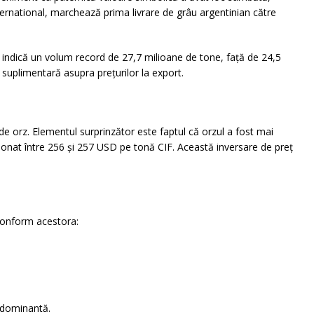
rnational, marchează prima livrare de grâu argentinian către
e indică un volum record de 27,7 milioane de tone, față de 24,5
uplimentară asupra prețurilor la export.
e orz. Elementul surprinzător este faptul că orzul a fost mai
onat între 256 și 257 USD pe tonă CIF. Această inversare de preț
Conform acestora:
e dominantă.