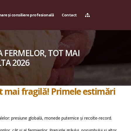
are și consiliere profesională
Contact
A FERMELOR, TOT MAI
TA 2026
t mai fragilă! Primele estimări
lelor: presiune globală, monede puternice și recolte-record.
lor, cât și al fermierilor. Prețurile grâului, porumbului și altor