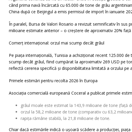
când prima navă încărcată cu 65.000 de tone de grâu argentinian
China după ce Beijingul a emis permisul de import în ianuarie 20
În paralel, Bursa de Valori Rosario a revizuit semnificativ în s
milioane estimate anterior – o creștere de aproximativ 20% față
Comerț internațional: orzul mai scump decât grâul
Pe piața internațională, Tunisia a achiziționat recent 125.000 d
scump decât grâul, fiind cumpărat la aproximativ 269 USD pe ton
reflectă cererea specifică și disponibilitatea limitată a orzului pe
Primele estimări pentru recolta 2026 în Europa
Asociația comercială europeană Coceral a publicat primele estim
grâul moale este estimat la 143,9 milioane de tone (față d
orzul la 58,2 milioane de tone (comparativ cu 63,2 milioane
rapița rămâne stabilă, la 21,8 milioane de tone.
Chiar dacă estimările indică o ușoară scădere a producției, piaț