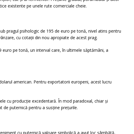
stice existente pe unele rute comerciale cheie.
ub pragul psihologic de 195 de euro pe tonă, nivel atins pentru
vânzare, cu cotații din nou apropiate de acest prag.
 euro pe tonă, un interval care, în ultimele săptămâni, a
e dolarul american. Pentru exportatorii europeni, acest lucru
onele cu producție excedentară. În mod paradoxal, chiar și
nt de puternică pentru a susține prețurile.
 eveniment cu puternică valoare simbolică a avut loc sâmbătă,