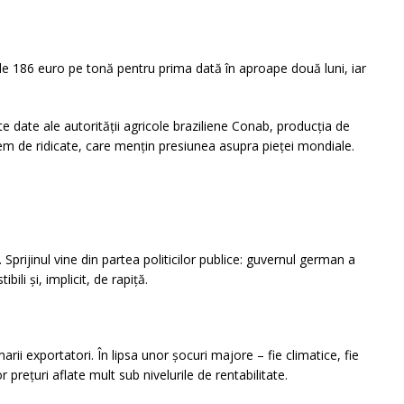
de 186 euro pe tonă pentru prima dată în aproape două luni, iar
 date ale autorității agricole braziliene Conab, producția de
em de ridicate, care mențin presiunea asupra pieței mondiale.
rijinul vine din partea politicilor publice: guvernul german a
i și, implicit, de rapiță.
ii exportatori. În lipsa unor șocuri majore – fie climatice, fie
prețuri aflate mult sub nivelurile de rentabilitate.