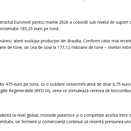
tractul Euronext pentru martie 2026 a coborât sub nivelul de suport 
aproximativ 185,25 euro pe tonă.
ăresc atent evoluția producției din Brazilia. Conform celor mai recente
 de tone, iar cea de soia la 177,12 milioane de tone – niveluri extr
v 475 euro pe tonă, cu o scădere nesemnificativă de doar 0,75 euro. Sp
le Regenerabile (RED III), ceea ce stimulează cererea de biocombustibil
entă la nivel global, monede puternice și o competiție acerbă între mar
tate, iar fermierii și comercianții continuă să resimtă presiunea unor 