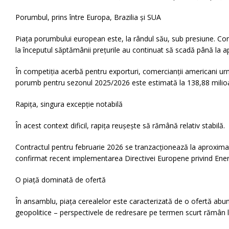
Porumbul, prins între Europa, Brazilia și SUA
Piața porumbului european este, la rândul său, sub presiune. Con
la începutul săptămânii prețurile au continuat să scadă până la 
În competiția acerbă pentru exporturi, comercianții americani urm
porumb pentru sezonul 2025/2026 este estimată la 138,88 milioane
Rapița, singura excepție notabilă
În acest context dificil, rapița reușește să rămână relativ stabilă.
Contractul pentru februarie 2026 se tranzacționează la aproximati
confirmat recent implementarea Directivei Europene privind Energii
O piață dominată de ofertă
În ansamblu, piața cerealelor este caracterizată de o ofertă abund
geopolitice – perspectivele de redresare pe termen scurt rămân limi