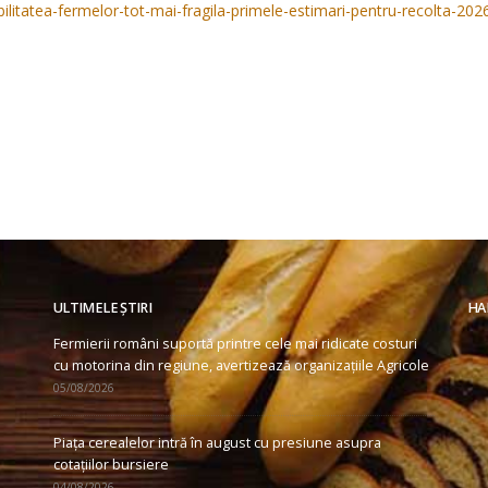
bilitatea-fermelor-tot-mai-fragila-primele-estimari-pentru-recolta-202
ULTIMELE ȘTIRI
HA
Fermierii români suportă printre cele mai ridicate costuri
cu motorina din regiune, avertizează organizațiile Agricole
05/08/2026
Piața cerealelor intră în august cu presiune asupra
cotațiilor bursiere
04/08/2026