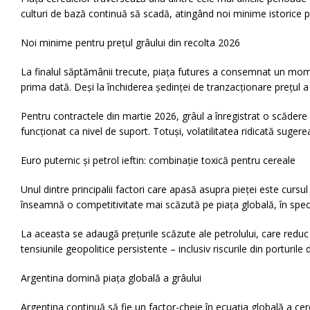
culturi de bază continuă să scadă, atingând noi minime istorice pe
Noi minime pentru prețul grâului din recolta 2026
La finalul săptămânii trecute, piața futures a consemnat un mome
prima dată. Deși la închiderea ședinței de tranzacționare prețul 
Pentru contractele din martie 2026, grâul a înregistrat o scădere
funcționat ca nivel de suport. Totuși, volatilitatea ridicată suge
Euro puternic și petrol ieftin: combinație toxică pentru cereale
Unul dintre principalii factori care apasă asupra pieței este cursu
înseamnă o competitivitate mai scăzută pe piața globală, în speci
La aceasta se adaugă prețurile scăzute ale petrolului, care reduc c
tensiunile geopolitice persistente – inclusiv riscurile din porturi
Argentina domină piața globală a grâului
Argentina continuă să fie un factor-cheie în ecuația globală a ce