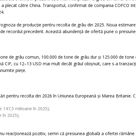
 a plecat către China. Transportul, confirmat de compania COFCO Inte
24.
us prognoza de producție pentru recolta de grâu din 2025. Noua estimar
 de recordul precedent. Această abundență de ofertă pune o presiune s
e tone de grâu comun, 100.000 de tone de grâu dur și 125.000 de tone d
ă CIF, cu 12–13 USD mai mult decât grâul obișnuit, care s-a tranzacți
 anumite piețe.
ări pentru recolta din 2026 în Uniunea Europeană și Marea Britanie. 
e 147,5 milioane în 2025);
 în 2025);
a nu reacționează pozitiv, semn că presiunea globală a ofertei rămân