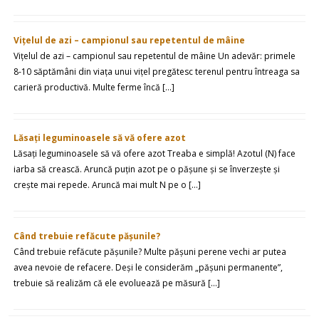
Vițelul de azi – campionul sau repetentul de mâine
Vițelul de azi – campionul sau repetentul de mâine Un adevăr: primele
8-10 săptămâni din viața unui vițel pregătesc terenul pentru întreaga sa
carieră productivă. Multe ferme încă […]
Lăsați leguminoasele să vă ofere azot
Lăsați leguminoasele să vă ofere azot Treaba e simplă! Azotul (N) face
iarba să crească. Aruncă puțin azot pe o pășune și se înverzește și
crește mai repede. Aruncă mai mult N pe o […]
Când trebuie refăcute pășunile?
Când trebuie refăcute pășunile? Multe pășuni perene vechi ar putea
avea nevoie de refacere. Deși le considerăm „pășuni permanente”,
trebuie să realizăm că ele evoluează pe măsură […]