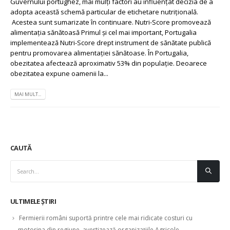
Guvernului portughez, mai mulți factori au influențat decizia de a
adopta această schemă particular de etichetare nutrițională.
Acestea sunt sumarizate în continuare. Nutri-Score promovează
alimentația sănătoasă Primul și cel mai important, Portugalia
implementează Nutri-Score drept instrument de sănătate publică
pentru promovarea alimentației sănătoase. În Portugalia,
obezitatea afectează aproximativ 53% din populație. Deoarece
obezitatea expune oamenii la...
MAI MULT...
CAUTĂ
ULTIMELE ȘTIRI
Fermierii români suportă printre cele mai ridicate costuri cu
motorina din regiune, avertizează organizațiile Agricole