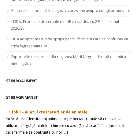
Piața cerealelor intră în august cu presiune asupra cotațiilor bursiere
USDA: Producția de cereale din UE va scădea cu 8% în sezonul
2026/27
UE a adoptat măsuri de sprijin pentru fermierii care se confruntă cu
criza îngrăşămintelor
Exporturile de cereale din regiunea Mării Negre schimbă dinamica
pieței grâului
ȘTIRI ROALIMENT
ȘTIRI AGRIMANET
Trifoiul – aliatul crescătorilor de animale
Încărcătura (densitatea) animalelor pe hectar trebuie să crească, iar
utilizarea îngrășămintelor chimice cu azot (N) să scadă, în condițiile în
care fermele se confruntă cu noi […]