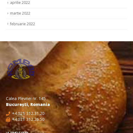
aprilie 2022
martie 2022
februarie 2022
Calea Plevnei nr. 145
București, Romania
+4.021 312.31.20
+4.021 312.26.50