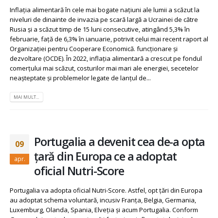
Inflația alimentară în cele mai bogate națiuni ale lumii a scăzut la
niveluri de dinainte de invazia pe scară largă a Ucrainei de către
Rusia și a scăzut timp de 15 luni consecutive, atingând 5,3% în
februarie, față de 6,3% în ianuarie, potrivit celui mai recent raport al
Organizației pentru Cooperare Economică. funcţionare şi
dezvoltare (OCDE). În 2022, inflația alimentară a crescut pe fondul
comerțului mai scăzut, costurilor mai mari ale energiei, secetelor
neașteptate și problemelor legate de lanțul de...
MAI MULT...
Portugalia a devenit cea de-a opta
09
țară din Europa ce a adoptat
apr.
oficial Nutri-Score
Portugalia va adopta oficial Nutri-Score. Astfel, opt țări din Europa
au adoptat schema voluntară, incusiv Franța, Belgia, Germania,
Luxemburg, Olanda, Spania, Elveția și acum Portugalia. Conform